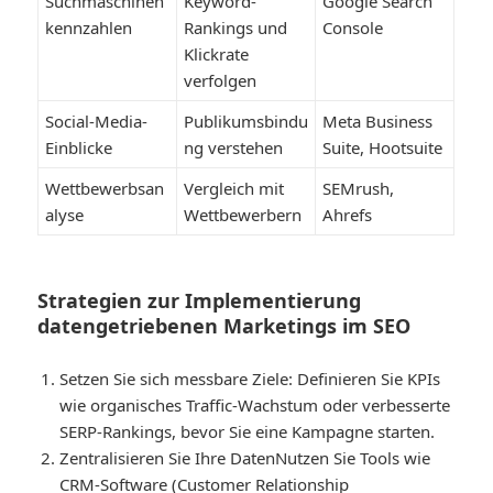
Suchmaschinen
Keyword-
Google Search
kennzahlen
Rankings und
Console
Klickrate
verfolgen
Social-Media-
Publikumsbindu
Meta Business
Einblicke
ng verstehen
Suite, Hootsuite
Wettbewerbsan
Vergleich mit
SEMrush,
alyse
Wettbewerbern
Ahrefs
Strategien zur Implementierung
datengetriebenen Marketings im SEO
Setzen Sie sich messbare Ziele
: Definieren Sie KPIs
wie organisches Traffic-Wachstum oder verbesserte
SERP-Rankings, bevor Sie eine Kampagne starten.
Zentralisieren Sie Ihre Daten
Nutzen Sie Tools wie
CRM-Software (Customer Relationship